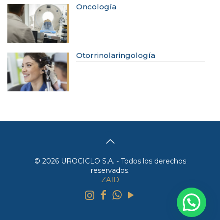
Oncología
Otorrinolaringología
© 2026 UROCICLO S.A. - Todos los derechos
reservados.
ZAID