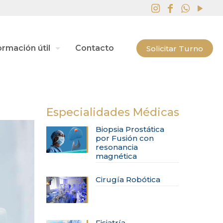
ormación útil
Contacto
Solicitar Turno
Especialidades Médicas
Biopsia Prostática
por Fusión con
resonancia
magnética
Cirugía Robótica
Fisiatría