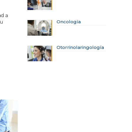
ad a
Oncología
tu
Otorrinolaringología